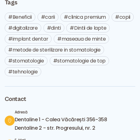
Tags
Beneficii
carii
clinica premium
copii
digitalizare
dinti
Dintii de lapte
implant dentar
maseaua de minte
metode de sterilizare in stomatologie
stomatologie
stomatologie de top
tehnologie
Contact
Adresă
Dentaline 1 - Calea Văcărești 356-358
Dentaline 2 - str. Progresului, nr. 2