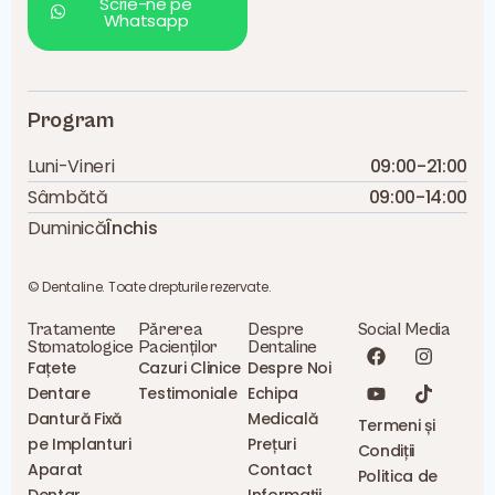
Scrie-ne pe
Whatsapp
Program
Luni-Vineri
09:00-21:00
Sâmbătă
09:00-14:00
Duminică
Închis
© Dentaline. Toate drepturile rezervate.
Tratamente
Părerea
Despre
Social Media
Stomatologice
Pacienților
Dentaline
Fațete
Cazuri Clinice
Despre Noi
Dentare
Testimoniale
Echipa
Dantură Fixă
Medicală
Termeni și
pe Implanturi
Prețuri
Condiții
Aparat
Contact
Politica de
Dentar
Informații