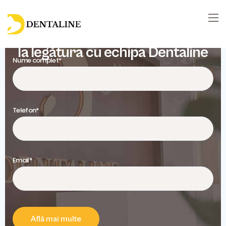
PRIMUL PAS CĂTRE UN PLAN DE TRATAMENT
CORECT
Ia legătura cu echipa Dentaline
Nume complet*
Telefon*
Email*