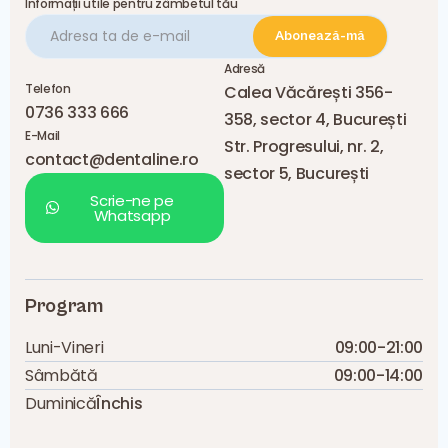
Informații utile pentru zâmbetul tău
Adresă
Telefon
Calea Văcărești 356-
0736 333 666
358, sector 4, București
E-Mail
Str. Progresului, nr. 2,
contact@dentaline.ro
sector 5, București
Scrie-ne pe
Whatsapp
Program
Luni-Vineri
09:00-21:00
Sâmbătă
09:00-14:00
Duminică
Închis