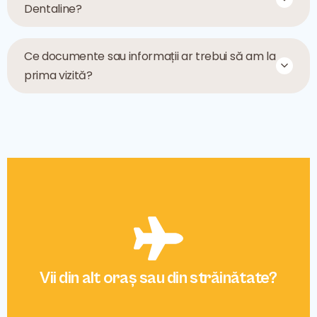
Dentaline?
Ce documente sau informații ar trebui să am la
prima vizită?
Vii din alt oraș sau din străinătate?