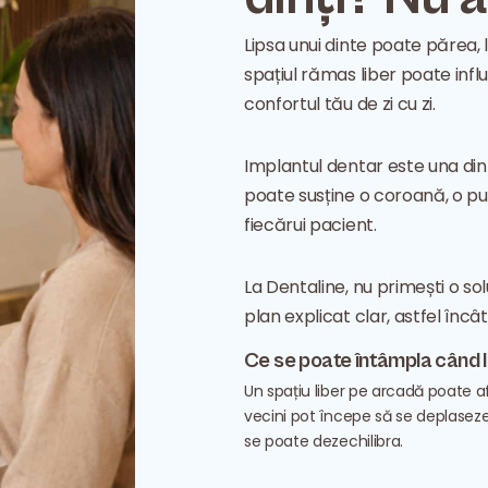
Lipsa unui dinte poate părea, 
spațiul rămas liber poate influ
confortul tău de zi cu zi.
Implantul dentar este una dintr
poate susține o coroană, o pu
fiecărui pacient.
La Dentaline, nu primești o sol
plan explicat clar, astfel încâ
Ce se poate întâmpla când l
Un spațiu liber pe arcadă poate a
vecini pot începe să se deplaseze,
se poate dezechilibra.