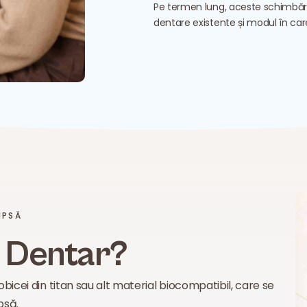
Pe termen lung, aceste schimbări p
dentare existente și modul în car
IPSĂ
t Dentar?
bicei din titan sau alt material biocompatibil, care se
psă.