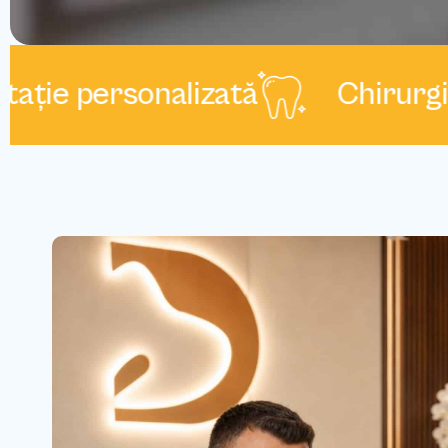
e personalizată
Chirurgie or