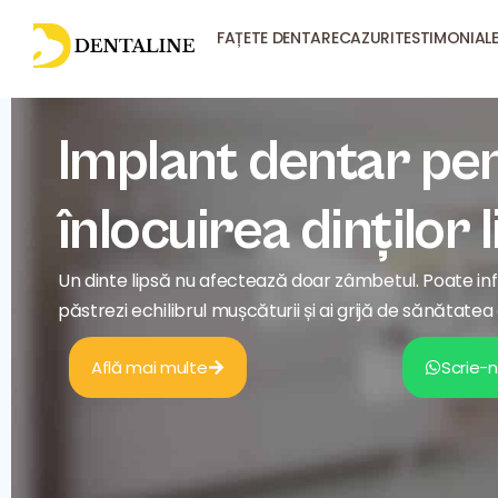
FAȚETE DENTARE
CAZURI
TESTIMONIAL
Implant dentar pe
înlocuirea dinților 
Un dinte lipsă nu afectează doar zâmbetul. Poate influ
păstrezi echilibrul mușcăturii și ai grijă de sănătate
Află mai multe
Scrie-