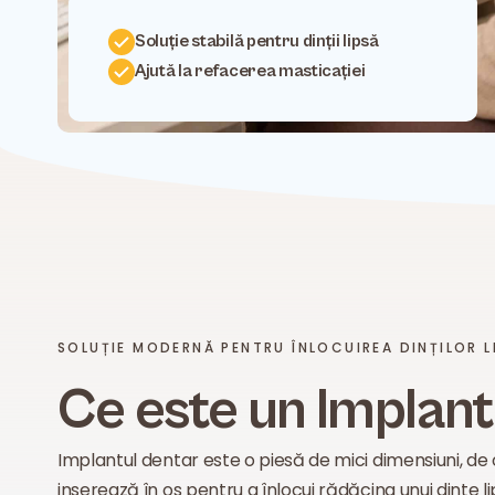
Soluție stabilă pentru dinții lipsă
Ajută la refacerea masticației
SOLUȚIE MODERNĂ PENTRU ÎNLOCUIREA DINȚILOR L
Ce este un Implan
Implantul dentar este o piesă de mici dimensiuni, de o
inserează în os pentru a înlocui rădăcina unui dinte li