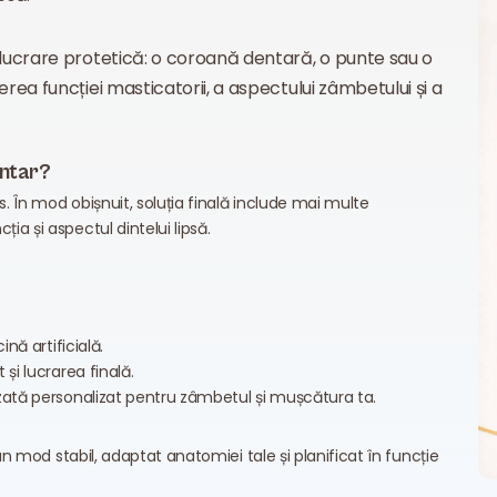
 lucrare protetică: o coroană dentară, o punte sau o
rea funcției masticatorii, a aspectului zâmbetului și a
entar?
. În mod obișnuit, soluția finală include mai multe
 și aspectul dintelui lipsă.
nă artificială.
și lucrarea finală.
lizată personalizat pentru zâmbetul și mușcătura ta.
n mod stabil, adaptat anatomiei tale și planificat în funcție