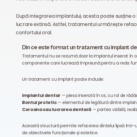
După integrarea implantului, acesta poate susține o
lucrare extinsă. Astfel, tratamentul urmărește reface
confortului oral.
Din ce este format un tratament cu implant d
Tratamentul nu se rezumă doar la implantul inserat în os
componente care lucrează împreună pentru a reda funcția
Un tratament cu implant poate include:
Implantul dentar
— piesa inserată în os, cu rol de rădăci
Bontul protetic
— elementul de legătură dintre implant 
Coroana sau lucrarea dentară
— partea vizibilă, rea
Această structură permite refacerea dintelui lipsă într-u
de obiectivele funcționale și estetice.