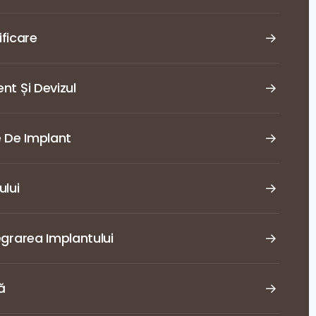
ificare
nt Și Devizul
e De Implant
ului
egrarea Implantului
ă