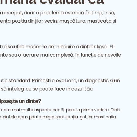
la început, doar o problemă estetică. În timp, însă,
ența poziția dinților vecini, mușcătura, masticația și
e soluțiile moderne de înlocuire a dinților lipsă. El
nte sau o lucrare mai complexă, în funcție de nevoile
uție standard. Primești o evaluare, un diagnostic și un
t să înțelegi ce se poate face în cazul tău.
ipsește un dinte?
fecta mai multe aspecte decât pare la prima vedere. Dinții
 dintele opus poate migra spre spațiul gol, iar masticația