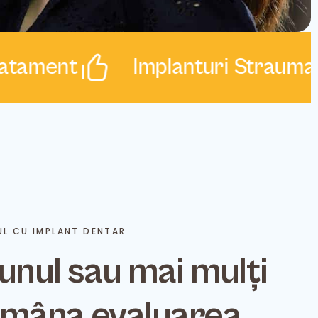
ment
Implanturi Straumann ș
UL CU IMPLANT DENTAR
 unul sau mai mulți
 amâna evaluarea