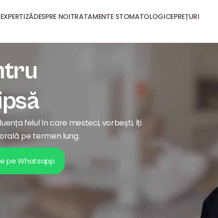
E
EXPERTIZĂ
DESPRE NOI
TRATAMENTE STOMATOLOGICE
PREȚURI
ntru
lipsă
ența felul în care mesteci, vorbești, îți
a orală pe termen lung.
ne pe Whatsapp