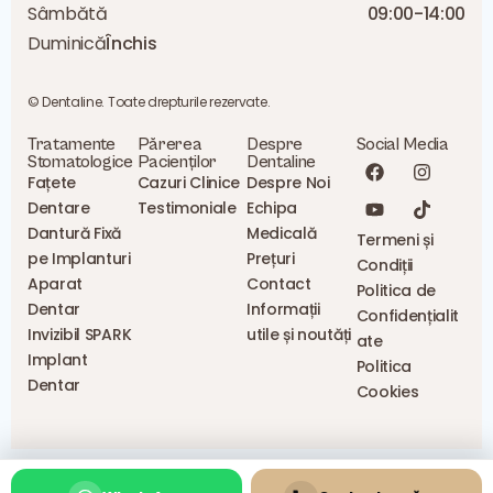
Sâmbătă
09:00-14:00
Duminică
Închis
© Dentaline. Toate drepturile rezervate.
Tratamente
Părerea
Despre
Social Media
Stomatologice
Pacienților
Dentaline
Fațete
Cazuri Clinice
Despre Noi
Dentare
Testimoniale
Echipa
Dantură Fixă
Medicală
Termeni și
pe Implanturi
Prețuri
Condiții
Aparat
Contact
Politica de
Dentar
Informații
Confidențialit
Invizibil SPARK
utile și noutăți
ate
Implant
Politica
Dentar
Cookies