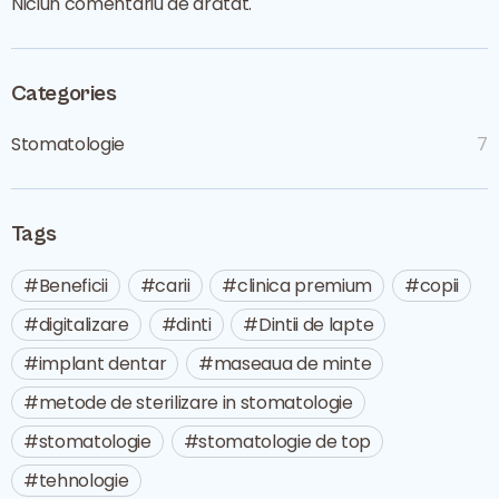
Niciun comentariu de arătat.
Categories
Stomatologie
7
Tags
Beneficii
carii
clinica premium
copii
digitalizare
dinti
Dintii de lapte
implant dentar
maseaua de minte
metode de sterilizare in stomatologie
stomatologie
stomatologie de top
tehnologie